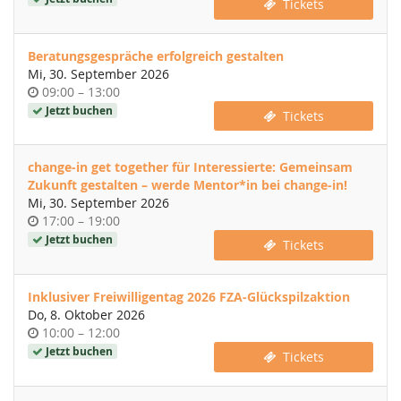
Tickets
Beratungsgespräche erfolgreich gestalten
Mi, 30. September 2026
Uhrzeit
bis
09:00
–
13:00
Jetzt buchen
Tickets
change-in get together für Interessierte: Gemeinsam
Zukunft gestalten – werde Mentor*in bei change-in!
Mi, 30. September 2026
Uhrzeit
bis
17:00
–
19:00
Jetzt buchen
Tickets
Inklusiver Freiwilligentag 2026 FZA-Glückspilzaktion
Do, 8. Oktober 2026
Uhrzeit
bis
10:00
–
12:00
Jetzt buchen
Tickets