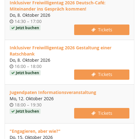
Inklusiver Freiwilligentag 2026 Deutsch-Café:
Miteinander ins Gespräch kommen!
Do, 8. Oktober 2026
Uhrzeit
bis
14:30
–
17:00
Jetzt buchen
Tickets
Inklusiver Freiwilligentag 2026 Gestaltung einer
Ratschbank
Do, 8. Oktober 2026
Uhrzeit
bis
16:00
–
18:00
Jetzt buchen
Tickets
Jugendpaten Informationsveranstaltung
Mo, 12. Oktober 2026
Uhrzeit
bis
18:00
–
19:30
Jetzt buchen
Tickets
"Engagieren, aber wie?"
Do, 15. Oktober 2026