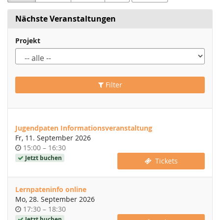
Nächste Veranstaltungen
Projekt
Filter
Jugendpaten Informationsveranstaltung
Fr, 11. September 2026
Uhrzeit
bis
15:00
–
16:30
Jetzt buchen
Tickets
Lernpateninfo online
Mo, 28. September 2026
Uhrzeit
bis
17:30
–
18:30
Jetzt buchen