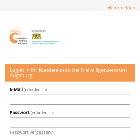
Zum
Anmelden
Haupt-
Inhalt
Freiwilligenzentrum
springen
Augsburg
Log-in in Ihr Kundenkonto bei Freiwilligenzentrum
Augsburg
E-Mail
erforderlich
Passwort
erforderlich
Passwort vergessen?