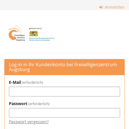
Zum
Anmelden
Haupt-
Inhalt
Freiwilligenzentrum
springen
Augsburg
Log-in in Ihr Kundenkonto bei Freiwilligenzentrum
Augsburg
E-Mail
erforderlich
Passwort
erforderlich
Passwort vergessen?